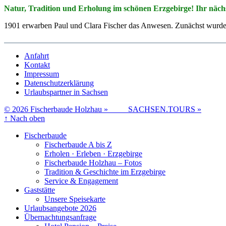
Natur, Tradition und Erholung im schönen Erzgebirge!
Ihr näch
1901 erwarben Paul und Clara Fischer das Anwesen. Zunächst wurden 
Anfahrt
Kontakt
Impressum
Datenschutzerklärung
Urlaubspartner in Sachsen
© 2026 Fischerbaude Holzhau »
SACHSEN.TOURS »
↑
Nach oben
Fischerbaude
Fischerbaude A bis Z
Erholen · Erleben · Erzgebirge
Fischerbaude Holzhau – Fotos
Tradition & Geschichte im Erzgebirge
Service & Engagement
Gaststätte
Unsere Speisekarte
Urlaubsangebote 2026
Übernachtungsanfrage