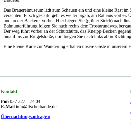
Brauerei.
Das Brauereimuseum lädt zum Schauen ein und eine kleine Rast im 
verachten. Firsch gestärkt geht es weiter brgab, am Rathaus vorbei. 
und an der Bäckerei vorbei. Hier biegen Sie (grüner Strich) nach lin
Bahnunterführung folgen Sie nach rechts dem Trostgrundweg bergauf
Der weg führt vorbei an der Schutzhütte, das Kneipp-Becken gegenü
hinauf bis zur Ringelstraße, dort biegen Sie nach links ab in Richtun
Eine kleine Karte zur Wanderung erhalten unsere Gäste in unserem H
Kontakt
Fon
037 327 – 74 04
E-Mail
info@fischerbaude.de
Übernachtungsanfrage »